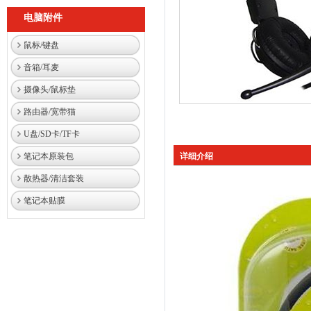
电脑附件
鼠标/键盘
音箱/耳麦
摄像头/鼠标垫
路由器/宽带猫
U盘/SD卡/TF卡
笔记本原装包
详细介绍
散热器/清洁套装
笔记本贴膜