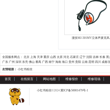
漫技MJ-501MV立体声麦克风
全国服务网点：
北京
上海
天津
重庆
山西
太原
河北
石家庄
辽宁
沈阳
吉林
长春
黑
广东
广州
深圳
东壳
佛山
番禺
广西
南宁
海南
海口
贵州
贵阳
云南
昆明
四川
成都
友情链接：
小红书粉丝
首页
在线留言
网站地图
维修报价
维修现场
小红书粉丝
©2024
冀ICP备50001479号-1