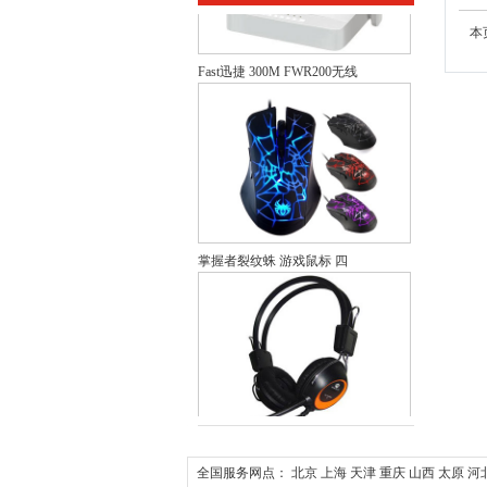
本
Fast迅捷 300M FWR200无线
掌握者裂纹蛛 游戏鼠标 四
漫技MJ-640MV立体声麦克风
全国服务网点：
北京
上海
天津
重庆
山西
太原
河