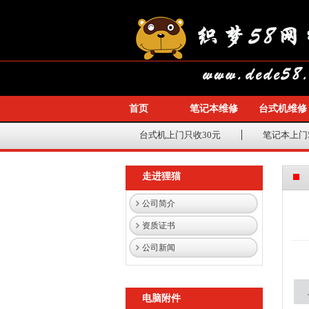
首页
笔记本维修
台式机维修
台式机上门只收30元
笔记本上门
走进狸猫
公司简介
资质证书
可维8002键盘鼠标套装
公司新闻
电脑附件