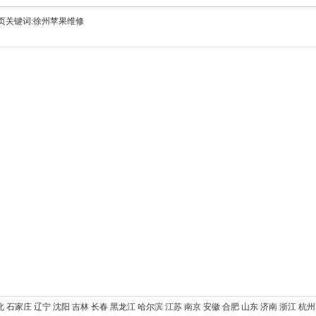
页关键词:徐州苹果维修
北
石家庄
辽宁
沈阳
吉林
长春
黑龙江
哈尔滨
江苏
南京
安徽
合肥
山东
济南
浙江
杭州